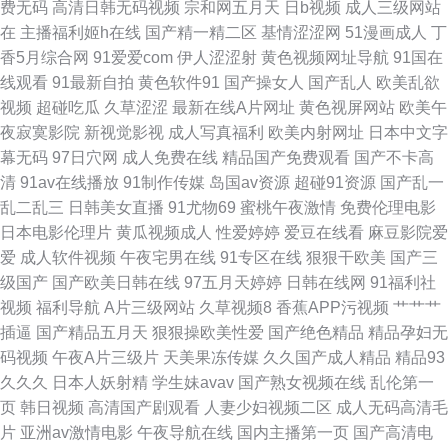
费无码
高清日韩无码视频
宗和网五月天
日b视频
成人三级网站
波多野吉依性爱 黄污影片在线观看 在线看污网站视频 成人欧美 国产精品孕
在
主播福利姬h在线
国产精一精二区
基情涩涩网
51漫画成人
丁
香5月综合网
91爱爱com
伊人涩涩射
黄色视频网址导航
91国在
妇一区 伪娘白丝内射 九1网页观看 日韩欧美不卡在线色色 成人福利AV导航
线观看
91最新自拍
黄色软件91
国产操女人
国产乱人
欧美乱欲
视频
超碰吃瓜
久草涩涩
最新在线A片网址
黄色视屏网站
欧美午
欧美韩曰视频第一久 婷婷精品一区二区 磁力链接大全 欧日韩大片 TS赵恩静
夜寂寞影院
新视觉影视
成人写真福利
欧美内射网址
日本中文字
幕无码
97日穴网
成人免费在线
精品国产免费观看
国产不卡高
91网交配 国产福利三 日本A√视频 草草乳力影院 国产精品播放 18香蕉 91网
清
91av在线播放
91制作传媒
岛国av资源
超碰91资源
国产乱一
乱二乱三
日韩美女直播
91尤物69
蜜桃午夜激情
免费伦理电影
址在线入口 啊v天堂网在线观看 性爱探花视频 导航在线福利播放 免费肏屄
日本电影伦理片
黄瓜视频成人
性爱婷婷
爱豆在线看
麻豆影院爱
爱
成人软件视频
午夜宅男在线
91专区在线
狠狠干欧美
国产三
97国产精选 九九精品性爱在线观看 欧美日韩爱爱爱 99爱视频 美女瑟瑟视频
级国产
国产欧美日韩在线
97五月天婷婷
日韩在线网
91福利社
视频
福利导航
A片三级网站
久草视频8
香蕉APP污视频
艹艹艹
日韩成人无码;99 色婷婷精品久久 中文字幕狠狠干狠狠操 极品性感91白丝
插逼
国产精品五月天
狠狠操欧美性爱
国产绝色精品
精品孕妇无
码视频
午夜A片三级片
天美果冻传媒
久久国产成人精品
精品93
91天作传媒 国外变态另类网站 日韩成人在线视频 熟女偷情露脸 欧美日韩在
久久久
日本人妖射精
学生妹avav
国产熟女视频在线
乱伦第一
页
韩日视频
高清国产剧观看
人妻少妇视频二区
成人无码高清毛
线旡码 日韩9页 色欲av网站 激情婷婷网 欧美伊人久久乐 日韩性生活在线观
片
亚洲av激情电影
午夜导航在线
国内主播第一页
国产高清电