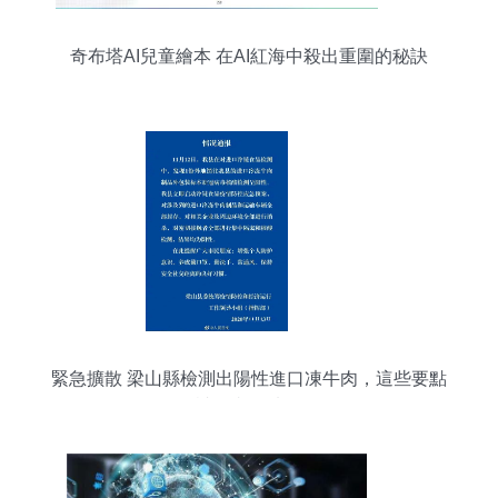
奇布塔AI兒童繪本 在AI紅海中殺出重圍的秘訣
緊急擴散 梁山縣檢測出陽性進口凍牛肉，這些要點
請務必知曉！