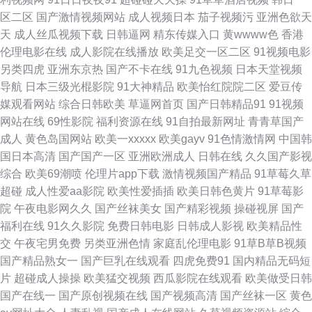
精品 欧美老妇性交 91黄色色网 在线黑料国产精品 人妻九色 久久久精品日本
区二区
国产激情视频网站
成人视频日本
茄子视频污
亚洲色欲天
天
成人丝瓜视频下载
日韩逼网
精东传媒入口
黄wwww色
香港
一区 日本黄色网 色欲三级毛片网站 东京热色图片网 国产欧美精神日韩 精品
伦理电影在线
成人影院在线播放
欧美足交一区二区
91视频电影
另类四虎
亚洲东京热
国产不卡在线
91九色视频
日本天堂视频
国产区 AV黄色网址 91茄子插 性交影片 日韩情色毛片 欧美久久久网 人妻少
导航
日本三级光棍影院
91大神精品
欧美怡红院院二区
爱豆传
媒观看网站
综合日韩欧美
草逼网首页
国产日韩精品91
91视频
妇无码精品 日韩女同视频 另类综合在线 国产精品免费啪啪 狠狠色欧美一区
网站在线
69性影院
福利资源在线
91自拍最新网址
青青草国产
成人
黄色岛国网站
欧美一xxxxx
欧美gayv
91色情激情网
中国韩
日韩色黄 AV精选 成人蝌蚪 欧美日韩色蜜蜜 91官网在线视频 五月激情啪啪
国日本高清
国产国产一区
亚洲欧洲成人
日韩在线
久久国产影视
综合
欧美69潮喷
伦理片app下载
激情视频国产精品
91草莓久草
综合 欧美人人操人人插 欧美日韩国产淫B网 日本免费在线观看 日韩爽爽一
超碰
成人性爱aa影院
欧美性爱插插
欧美日韩色黄片
91草莓影
院
午夜电影网久久
国产丝袜美女
国产精彩视频
操碰视屏
国产
区二区 午夜性国产 精品三a视频 麻豆三级视频 91fuli在线 97电影大片伦理片
福利在线
91久久影院
免费日韩电影
日韩成人影视
欧美精品性
交
午夜宅男免费
另类亚洲色情
家庭乱伦理电影
91草B草B视频
www91n丝袜 东京热av在线 91www传媒 色色福利少妇 亚洲日韩欧美另类
国产精品熟女一
国产巨乳在线观看
四虎免费91
国内精品无码短
片
超碰成人操操
欧美猛交视频
西瓜影院在线观看
欧美做受日韩
www.亚洲成人视频网页 男女艹视频网站 欧美性国产日韩专区乱 白丝精品被
国产在线一
国产原创视频在线
国产视频高清
国产丝袜一区
黄色