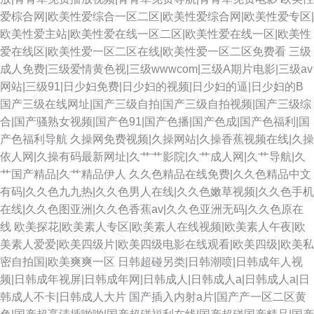
爱棕合网|欧美性爱综合一区二区|欧美性爱综合网|欧美性爱专区|
欧美性爱主站|欧美性爱在线一区二区|欧美性爱在线一区|欧美性
爱在线区|欧美性爱一区二区在线|欧美性爱一区二区免费看
三级
成人免费|三级爱情黄色视|三级wwwcom|三级A期片电影|三级av
网站|三级91|日少妇免费|日少妇的视频|日少妇的逼|日少妇的B
国产三级在线网址|国产三级自拍|国产三级自拍视频|国产三级综
合|国产骚熟女视频|国产色91|国产色播|国产色成|国产色福利|国
产色福利导航
久操网免费视频|久操网站|久操香蕉视频在线|久操
依人网|久操有码最新网址|久艹艹影院|久艹成人网|久艹导航|久
艹国产精品|久艹精品伊人
久久色精品在线免费|久久色精品中文
有码|久久色九九热|久久色男人在线|久久色嫩草视频|久久色手机
在线|久久色图亚洲|久久色香蕉av|久久色亚洲无码|久久色原在
线
欧美探花|欧美素人专区|欧美素人在线视频|欧美素人午夜|欧
美素人爱爱|欧美四级片|欧美四级电影在线观看|欧美四级|欧美私
密自拍国|欧美爽爽一区
日韩超碰另类|日韩潮喷|日韩成年人视
频|日韩成年视屏|日韩成年网|日韩成人|日韩成人a|日韩成人a|日
韩成人不卡|日韩成人大片
国产插入内射a片|国产产一区二区黄