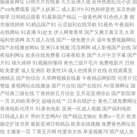
频最新网址
日韩大片在线看
久久亚洲人成
亚州色图乱伦小说
国
音影 成人豆花社区在线 avtt最新资源网 国产福利地址 97涩综合 国产黄网一
产va免费观看
国产人妖第二
成人影片h
91色婷婷瑟色
东京热狠
狠草
日韩精品观看
91最新国产精品
一级黄色网
91色色人妻
都
区二区 成人日B福利视频 欧美专区综合 天堂网最新网址 超碰成人97啪啪 AV
市激情婷婷
91精品国产91
云涩福利在线导航
91视色
午夜福利
在线网站
91直播
91处女
伊人网青青草
国产又爽又黄又无
久草
久久官网 bt天堂迅雷下载 国产日韩熟女久久网站 玖玖玖成人映画 日本伊人
福利资源网
东方成人在线
国产一级免费大片
成年免费视频网站
国产在线播放网站
亚洲日本视频
淫淫网网
成人影视国产在线
深
久 av四虎 亚洲AV性爱网 国产欧美激情 五月天性爱网址 九九精品无码 欧美
夜福利网址
欧美在线免费看
日夜夜欧美
国产大片中文字幕
国产
片91
操久婷婷
91视频你懂得
黄色三级片毛片
免费电影片
日韩
大肥妇 69av视频播放 国产日本欧美在线 九玖热精品9999 97资源婷 免费豆
欧美爱爱
成人亚洲区
欧美性16
成人色情黄片在线
在线观看亚
洲精品
国产热综合
久草网视频在线看
午夜精品网影院
伦理片完
花av网站 亚洲韩国色色 97视频人人干 人妻久久精品国产 亚洲成人电影院
整版
黄视网站在线播放
国产片自拍
国产在线91
AV亚洲网址
国
产经典三级在线
丁香婷婷五月综合
五月花亚洲综合
国产影院第
91恋足自慰 老司机AV福利网 欧美一级二级在线播放 电影在线观看高清 日韩
一页
乱码欧美孕交
超碰在线艹
日本在线护士
黄色三级免费网址
香港电影伦理片
91黄色电影
亚洲一区成人视频
国产福利电影
色在线字幕免费 午夜福利姬 欧美一二三区无码视频在钱看 日韩欧美另类国
日韩成人影片
男的天堂网AV
国产精品尤物在
免费a一毛片
欧美
肠交扩张另类
最新亚洲日韩精品
欧美在线视频
免费黄色网址在
产中文 国产噜啊噜 在线永久观看免费的电视剧 福利伊人网av 久草成人色播
线
主播第一页
丁香五月网
性爱东京热
草逼视频78
国产成人免