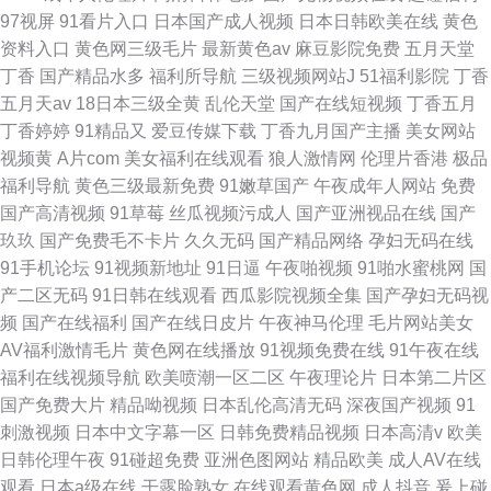
97视屏
91看片入口
日本国产成人视频
日本日韩欧美在线
黄色
资料入口
黄色网三级毛片
最新黄色av
麻豆影院免费
五月天堂
丁香
国产精品水多
福利所导航
三级视频网站J
51福利影院
丁香
五月天av
18日本三级全黄
乱伦天堂
国产在线短视频
丁香五月
丁香婷婷
91精品又
爱豆传媒下载
丁香九月国产主播
美女网站
视频黄
A片com
美女福利在线观看
狼人激情网
伦理片香港
极品
福利导航
黄色三级最新免费
91嫩草国产
午夜成年人网站
免费
国产高清视频
91草莓
丝瓜视频污成人
国产亚洲视品在线
国产
玖玖
国产免费毛不卡片
久久无码
国产精品网络
孕妇无码在线
91手机论坛
91视频新地址
91日逼
午夜啪视频
91啪水蜜桃网
国
产二区无码
91日韩在线观看
西瓜影院视频全集
国产孕妇无码视
频
国产在线福利
国产在线日皮片
午夜神马伦理
毛片网站美女
AV福利激情毛片
黄色网在线播放
91视频免费在线
91午夜在线
福利在线视频导航
欧美喷潮一区二区
午夜理论片
日本第二片区
国产免费大片
精品呦视频
日本乱伦高清无码
深夜国产视频
91
刺激视频
日本中文字幕一区
日韩免费精品视频
日本高清v
欧美
日韩伦理午夜
91碰超免费
亚洲色图网站
精品欧美
成人AV在线
观看
日本a级在线
干露脸熟女
在线观看黄色网
成人抖音
爰上碰