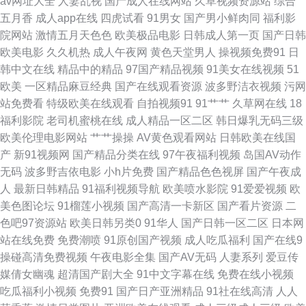
av网址大全
人妻乱视
国产成人在线网站
久草视频资源站
综合
操 精品国产欧美日韩啪啪 久久精品 伪娘高潮丝足小说 草莓视网站在线免费
五月香
成人app在线
四虎试看
91男女
国产男小鲜肉同
福利影
院网站
激情五月天色色
欧美极品电影
日韩成人第一页
国产日韩
版 国内免费观看AV 91探花内射 av91涩视频 51prom国产一区 日本妞妞基地
欧美电影
久久机热
成人午夜网
黄色天堂男人
操视频免费91
日
韩中文在线
精品中的精品
97国产精品视频
91美女在线视频
51
91大神 成人五区 黄色电影久久一区二区 91cn网址 www久久AV 欧美日韩色
欧美
一区精品麻豆经典
国产在线观看资源
波多野洁衣视频
污网
站免费看
特级欧美在线观看
自拍视频91
91艹艹
久草网在线
18
中色 五月天网站000 女同性91 人妖麻豆视频 九一看片下载 亚洲激情一卡 91
福利影院
老司机蜜桃在线
成人精品一区二区
韩日爆乳无码三级
欧美伦理电影网站
艹艹操操
AV黄色观看网站
日韩欧美在线国
成人插入 久久婷婷国产精品 伊人成人电影 波多洁衣电影 成人18毛片精品 成
产
新91视频网
国产精品分类在线
97午夜福利视频
岛国AV动作
无码
波多野吉依电影
小h片免费
国产精品色色视屏
国产午夜成
人最新在线 国产精国产精品 亚洲A17CC久 bt磁力搜索 久久撸国产视频 久久
人
最新日韩精品
91福利视频导航
欧美喷水影院
91爱爱视频
欧
美色图论坛
91榴莲小视频
国产高清一卡新区
国产看片资源
二
人人欧美区狠狠 极品女神内射 波多视频 操碰在线视屏 97大香蕉热播 91成人
色吧97资源站
欧美日韩另类0
91华人
国产日韩一区二区
日本网
站在线免费
免费潮喷
91原创国产视频
成人吃瓜福利
国产在线9
啪啪在线 爱豆精品 天美免费在线视频 国产操逼精品欧美 精品少妇一区二区
操碰高清免费视频
午夜电影全集
国产AV无码
人妻系列
爱豆传
媒倩女幽魂
超清国产剧大全
91中文字幕在线
免费在线小视频
三区 伊人久久色精品 www..91在线 狼友yw电影在线观看 在线不卡毛片 国产
吃瓜福利小视频
免费91
国产日产亚洲精品
91社在线高清
人人