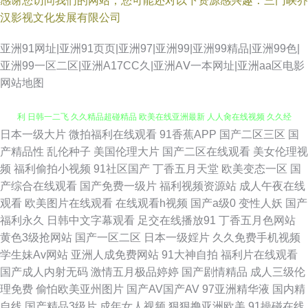
感谢您访问我们的网站，您可能还对以下资源感兴趣：三门峡乔
汉影视文化发展有限公司
亚洲91网址|亚洲91页页|亚洲97|亚洲99|亚洲99精品|亚洲99色|
亚洲99一区二区|亚洲A17CC久|亚洲AⅤ一本网址|亚洲aa区电影
网站地图
日本一级大片
微拍福利在线观看
91香蕉APP
国产二区三区
国
伊人色色 欧美日韩色导航 温柔贤淑的清纯美女 深夜福利影院深 午夜成人福
产精品性
乱伦种子
美国伦理大片
国产二区在线观看
美女伦理视
频
福利偷拍小视频
91社区国产
丁香五月天堂
欧美变态一区
国
利 日韩一二飞 久久精品超碰精品 欧美在线亚洲最新 人人肏在线视频 久久经
产综合在线观看
国产免费一级片
福利视频资源站
成人午夜在线
观看
欧美图片在线观看
在线观看h视频
国产a级0
变性人妖
国产
典三级 萌白酱一线天自慰 国产AV高清 九九在线视频 99色99 老湿机福利在
福利永久
日韩中文字幕观看
足交在线播放91
丁香五月色网站
黄色3级抢网站
国产一区二区
日本一级婬片
久久免费手机视频
线导航 日本超碰无码 亚洲精品视频二区 精品成人福利精品导航 老湿机资源
学生妹Av网站
亚洲人成免费网站
91大神自拍
福利片在线观看
国产成人内射无码
激情五月极品婷婷
国产剧情精品
成人三级伦
网 www黄色网站 国产成人综合亚洲专区 国产视频黑丝 日本午夜福利影院
理免费
偷怕欧美亚州图片
国产AV国产AV
97亚洲精华液
国内精
自线
国产精品3级片
成年女人视频
狠狠撸亚洲欧美
91操碰在线