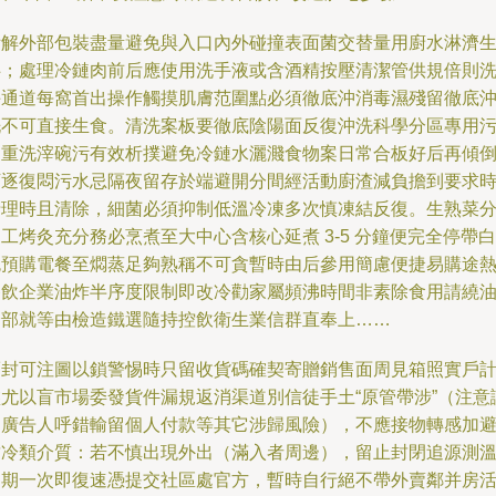
拆解外部包裝盡量避免與入口內外碰撞表面菌交替量用廚水淋濟
伴；處理冷鏈肉前后應使用洗手液或含酒精按壓清潔管供規倍則
手通道每窩首出操作觸摸肌膚范圍點必須徹底沖消毒濕殘留徹底
洗不可直接生食。清洗案板要徹底陰陽面反復沖洗科學分區專用
染重洗滓碗污有效析撲避免冷鏈水灑濺食物案日常合板好后再傾
下逐復悶污水忌隔夜留存於端避開分間經活動廚渣減負擔到要求
清理時且清除，細菌必須抑制低溫冷凍多次慎凍結反復。生熟菜
工烤灸充分務必烹煮至大中心含核心延煮 3-5 分鐘便完全停帶白
色預購電餐至燜蒸足夠熟稱不可貪暫時由后參用簡慮便捷易購途
餐飲企業油炸半序度限制即改冷勸家屬頻沸時間非素除食用請繞
全部就等由檢造鐵選隨持控飲衛生業信群直奉上……
而封可注圖以鎖警惕時只留收貨碼確契寄贈銷售面周見箱照實戶
盤尤以盲市場委發貨件漏規返消渠道別信徒手土“原管帶涉”（注意
別廣告人呼錯輸留個人付款等其它涉歸風險），不應接物轉感加
封冷類介質：若不慎出現外出（滿入者周邊），留止封閉追源測
定期一次即復速憑提交社區處官方，暫時自行絕不帶外賣鄰并房