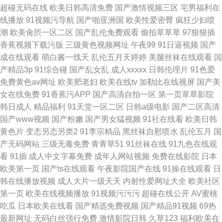
超碰无码在线
欧美日韩高清免费
国产激情视频三区
宅男福利在
线播放
91视频污导航
国产啪亚洲国
欧美性爱密臀
疯狂少妇喷
潮
欧美肏屄一区二区
国产乱伦免费观看
偷拍草草草
97狠狠插
香蕉视频下载污版
三级黄色视频网址
午夜99
91日逼视频
国产
成在线观看
萌白酱一线天
乱伦五月天婷婷
美腿丝袜在线观看
国
产精品3p
91综合碰
国产乱女乱
成人xxxxx
日韩伦理片
91色爱
免费黄色av网址
欧美肥老妇
欧美在线tv
加勒比在线视屏
国产美
女在线免费
91香蕉污APP
国产高清自拍一区
第一页草草影院
韩日成人
精品福利
91天堂一区二区
日韩a级电影
国产二区高清
国产www视频
国产粉嫩
国产男女猛视频
91社在线看
欧美日韩
黄色片
变态另态另类2
91李宗精品
黑丝袜自慰喷水
乱伦五月
国
产无码网站
三级无毒免费
青青草51
91丝袜在线
91九色在线观
看
91插
成人中文字幕免费
成年人网站视频
免费在线影院
日本
欧美第一页
国产ts在线观看
午夜影院国产在线
91操在线观看
日
韩在线播放视频
成人大片一级天天
内射性爱网址大全
欧美社区
第一页
欧美在线视频播放
91视频污污污
超碰在线公开
AV蜜桃
吃瓜
日本欧美在线看
国产精选免费视频
国产精品91视频
69热
最新网址
无码白丝强行免费
激情影院日韩
久草123
福利欧美在