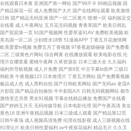
在线观看日本黄
亚洲国产第一网站
国产99不卡
66精品视频
国
产精品探花一区
成人免费国产大片
国产在线网址观看
欧美激情
日韩
国产精品无码亚洲
国产一区二区黄片
喷潮一区
福利姬足交
在线看
成人午夜网址
五月花无码视频
青青草国产
欧美日韩乱
国产屁屁第一页
91国产视频网
性爱草逼91AV
免费欧美视频
欧
美岛国一区二区
少妇喷水18禁
51漫画APP
丁香五月花激情网
欧美爱爱tv视频
免费五月丁香视频
97香蕉超级碰碰
国产免费看
二区
三级黄色片网站
综合网黄
在线播放观看
欧美电影在线
伦
理片在哪里看
蜜桃午夜网
久草资源在
日本三级大全
久久福利
福利所导航视频
成人片免费
国产第9页
中文字幕bt原声
三级日
韩欧美
午夜视频123
日本推理片
丁香五月网站
国产免费看视频
极品成人色
成人黑料自拍
国产日韩欧美网站
国产无码av
老湿A
片影院
国产精品自拍偷拍
牛牛影院A片
日韩无码视频网站
都市
激情变态另类
男女91视频
字幕在线精品播放
免费国产在线看
国产婷婷五月天
无码传媒导航
日本电影伦理
国产午夜高清
美女
黄色18
亚洲午夜精品视频
日本三级成人观看
国产精品第12页
日韩午夜场
成人视频高清免费
伦理在线影视
成人三级视频在线
91理论片
欧美日韩性爱福利
av午夜探花福利
精品毛片
久久叉