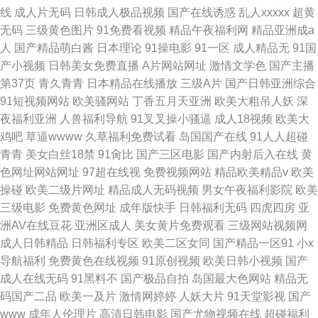
线
成人片无码
日韩成人极品视频
国产在线诱惑
乱人xxxxx
超黄
无码
三级黄色图片
91免费看视频
精品午夜福利网
精品亚洲成a
人
国产精品萌白酱
日本理论
91操电影
91一区
成人精品无
91国
产小视频
日韩美女免费直播
A片网站网址
激情文学色
国产主播
第37页
青久青青
日本精品在线播放
三级A片
国产日韩亚洲综合
91短视频网站
欧美骚网站
丁香五月天亚洲
欧美大粗吊人妖
深
夜福利亚洲
人兽福利导航
91叉叉操小骚逼
成人18视频
欧美大
鸡吧
草逼wwww
久草福利免费试看
岛国国产在线
91人人超碰
青青
美女白丝18禁
91肏比
国产三区电影
国产内射后入在线
黄
色网址网站网址
97超在线视
免费视频网站
精品欧美精品v
欧美
操碰
欧美二级片网址
精品成人无码视频
男女午夜福利影院
欧美
三级电影
免费黄色网址
成年版快手
日韩福利无码
四虎四房
亚
洲AV在线豆花
亚洲区成人
美女黄片免费观看
三级网站视频网
成人日韩精品
日韩福利专区
欧美二区女同
国产精品一区91
小x
导航福利
免费黄色在线视频
91原创视频
欧美日韩小视频
国产
成人在线无码
91黑料不
国产极品自拍
岛国最大色网站
精品无
码国产二品
欧美一及片
激情网婷婷
人妖大片
91天堂影视
国产
www
成年人伦理片
高清日韩电影
国产尤物视频在线
超碰福利