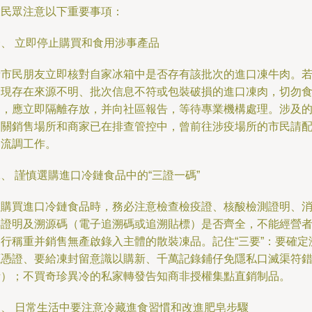
大民眾注意以下重要事項：
一、 立即停止購買和食用涉事產品
請市民朋友立即核對自家冰箱中是否存有該批次的進口凍牛肉。
發現存在來源不明、批次信息不符或包裝破損的進口凍肉，切勿
用，應立即隔離存放，并向社區報告，等待專業機構處理。涉及
相關銷售場所和商家已在排查管控中，曾前往涉疫場所的市民請
合流調工作。
、 謹慎選購進口冷鏈食品中的“三證一碼”
在購買進口冷鏈食品時，務必注意檢查檢疫證、核酸檢測證明、
毒證明及溯源碼（電子追溯碼或追溯貼標）是否齊全，不能經營
自行稱重并銷售無產啟錄入主體的散裝凍品。記住“三要”：要確定
源憑證、要給凍封留意識以購新、千萬記錄鋪仔免隱私口滅渠符
話）；不買奇珍異冷的私家轉發告知商非授權集點直銷制品。
三、 日常生活中要注意冷藏進食習慣和改進肥皂步驟