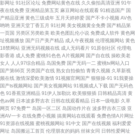
影网址
91社区论坛
免费网站黄色在线
久久偷拍高清亚洲
91午
看 巨乳jk被后入 精品成人在线看 日本不卡一二三 一区二区三区福利导航 91
夜在线免费
亚洲精品第五页
麻豆网站在线观看
91精选国产
国
产精品亚洲
黄色三级成年
五月天婷婷爱
国产不卡小视频
AV色
制作天麻传 91中文 另类图片欧美色图 欧美九九香蕉视频大全 人人爱操 无码
哟哟
亚洲天堂丁香五月
91社网
美女视频黄全免费
国产精品第
一页国
另类区另类欧美
欧美色图乱伦小说
免费成人软件
黄色网
素人一区 操逼王123 久操网站 欧美日韩混合无码 午夜一区少女 九草网站免
址视频播放
国产日产美产精品
成人午夜视频
伦理视频网站
黄色
18禁网站
亚洲无码视频在线
成人无码看片
91原创社区
伦理电
费观看视
影香港
成人免费
蜜桃91色色
A片视频网
国产自在线
操欧美老
女人
人人97综合精品
岛国免费
国产无码一二
蜜桃tv网站入口
国产第66页
另类国产在线
熟女自拍偷拍
青青久视频
久草新视
频在线
激情深爱欧美激情
91视频官网国产
狠狠操-91
91我要操
国产ts视频网站
国产美女视频网站
91视频成人下载
国产无码色
色
91香蕉亚洲精品
91伊人加勒比
欧美狠狠插
日韩精品高清
黄
色av网
日本波多野吉衣
日韩在线观看精品
日本一级电影
久草
网页
97免费艹
岛国一区二区
岛国动作片在
波多野吉衣三级
亚
洲AV一卡
在线免费小视频
搞黄网站在线观看
免费色情A片网扯
91资源在线视频
蜜桃视频网站
91中文
国产在线视频
福利爱爱
网址
岛国搬运工首页
伦理朋友的妈妈
丝袜女同
日韩性爱网址