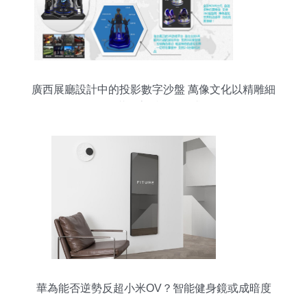
廣西展廳設計中的投影數字沙盤 萬像文化以精雕細
琢滿足客戶多維需求
華為能否逆勢反超小米OV？智能健身鏡或成暗度
陳倉的關鍵