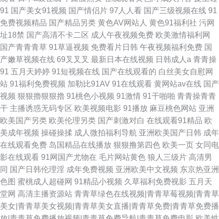
91
国产美女91视频
国产情侣片
97人人看
国产三级视频在线
91
免费视频精品
国产精品另类
黄色AV网站人
黄色91福利社
污网
址18禁
国产高清不卡二区
成人午夜视频免费
欧美激情福利网
国产青青青草
91草逼视频
免费看片日韩
午夜视频福利免费
国
产嫩草视频在线
69叉叉叉
最新日本在线视频
日韩成人a
青青操
91
五月天婷婷
91短视频在线
国产在线观看的
白丝美女自慰网
站
91福利免费视频
加勒比91AV
91在线观看
黄网站av在线
国产
视频
狠狠擼狠狠擼
91桃色小视频
91激情
91干啪啪
青青操青青
干
主播诱惑无码专区
欧美视频电影
91播放
麻豆桃色网站
亚洲
欧美国产另类
欧美伦理另类
国产刺激对白
在线观看91精品
欧
美成年视频
操碰操揉
成人微拍福利导航
亚洲欧美国产日韩
成年
在线观看免费
岛国精品在线播放
狠狠撸第四色
欧美一页
女同电
影在线观看
91网国产尤物在
毛片网站黄色
狼人三级片
高清男
同
国产日韩伦理淫
成年免费视频
亚洲欧美中文视频
东京热亚洲
色图
蜜桃成人超碰网
91精品小视频
久草福利免费视影
五月天
堂网
高清主播资源站
青青草绿色在线视频|青青草莓视频|青青草
美女|青青草美女视频|青青草美女直播|青青草免费|青青草免费播
放|青青草免费播放视频|青青草免费导航|青青草免费电影
欧美性