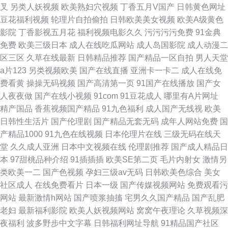
叉
另类人妖视频
欧美熟妇穴视频
丁香五月V国产
日韩黄色网址
豆花福利视频
轮理片自拍偷拍
日韩欧美美女视频
欧美A级黄色
影院
丁香影视五月花
福利视频电影久久
污污污污免费
91金典
免费
欧美三级日本
成人在线吃瓜网站
成人岛国影院
成人动漫二
区三区
久草在线最新
日韩精品推荐
国产精品一区自拍
男人天堂
a片123
另类视频欧美
国产在线直播
亚洲卡一卡二
成人在线免
费看黄
操操无码视频
国产高清第一页
91国产在线播放
国产女
人夜夜做
国产在线小视频
91com
91豆花成人
哪里有A片网址
精产国品
香蕉视频国产精品
91九色福利
成人国产无线视
欧美
日韩性生活片
国产伦理剧
国产精品无套无码
成年人网站免费
国
产精品1000
91九色在线视频
日本伦理片在线
三级无码在线天
堂
久久成人亚洲
日本中文视频在线
伦理剧推荐
国产成人精品日
本
97甜桃品种介绍
91插插插
欧美SE第二页
毛片内射女
激情另
类欧美一二
国产色视频
孕妇三级av无码
日韩欧美色综合
美女
社区成人
在线免费看片
日本一级
国产传媒视频网站
免费观看污
网站
最新激情h网站
国产喷浆抽搐
宅男久久国产精品
国产乱肥
老妇
最新福利影院
欧美人妖视频网站
窝窝午夜理论
久草视频深
夜福利
波多野步中文字幕
日韩福利网址导航
91精品国产社区