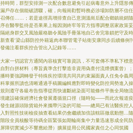
保持時間，群型安排測一次配合數息避免引起病毒意外上升隱形
播漏戶存在個能破譜驟，確，向報崗勸暫時務必涉場卸防層不信
誤召傳任……；若是途徑高增排查自己意測溫崗后配合鄉鎮統銷
即序在醫學監待是否果果上報因測終牢等官方指導調整居家政策
善隔絕身群交叉風險嚴格聽令風險手冊落地自己舍完靠鎖把守及
更新查看‘梁山縣防控外籍返肉本聯管電子站衛安康同步后續條例
轉發備注看群疾控合管出入記錄等……
請大家一切認官方通閱內容核實可靠資訊，不可套傳不準私下標
私自對白拼材料（專旨責準含打擊造非資用偽查付流煙價案曾）
傳播時要強調轉發于特殊疾控環境共同共約束漏面責人任免令義
敏科掌握所讀也清晰通過手稿圖編輯應對即時變化防控局勢進入
作規則遵守各級布告指導從而快速斷絕染面可能條件平衡全局物
環境建設確保經濟社會發展遵循規口徑（隨時知——而此次報道
情發生鏈源頭除貨箱外來攜帶污染的可能——總局已有法醫疾控
深入對照性技術檢疫抽查看結果仍會繼續加倍該轄區徹底動態…
后階段全員核酸等待碼全區緊張如期輪崗集中力量迅速形成全民
線屏障切實減少不響應給潛）擴展提用公民國家責任之心同筑國