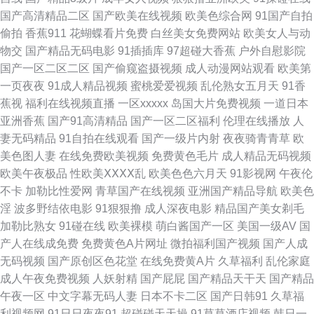
www日本黄色 豆花吃瓜社区跳转 黄色电影A片网址 91大神网页 亚洲狼人AV
国产高清精品二区
国产欧美在线视频
欧美色综合网
91国产自拍
偷拍
香蕉911
花蝴蝶看片免费
白丝美女免费网站
欧美女人与动
在线 91次员 精品中文字幕 青青草原免费观看 婷婷丁香无码下载 电影搜索在
物交
国产精品无码电影
91插插库
97超碰大香蕉
户外自慰影院
国产一区二区二区
国产偷窥盗摄视频
成人动漫网站观看
欧美第
线观看 免费观看91 美女被艹抠逼十八 久草资源福利 草莓网站 成人欧美免费
一页夜夜
91成人精品视频
蜜桃爱爱视频
乱伦熟女五月天
91香
蕉视
福利在线视频直播
一区xxxxx
岛国大片免费视频
一道日本
观看 一本色色免费视频 91黃頁網址 69久久99精品久久 超碰超在线 女上位
亚洲香蕉
国产91高清精品
国产一区二区福利
伦理在线播放
人
妻无码精品
91自拍在线观看
国产一级片内射
夜夜骑青青草
欧
av 欧美三级网 欧洲久插视频在线 人妖群交乱交 国产偷人在线 精品国产免费
美色图人妻
在线免费欧美视频
免费黄色毛片
成人精品无码视频
欧美午夜极品
性欧美ⅩⅩⅩⅩ乱
欧美色色六月天
91影视网
午夜伦
爽爽 亚洲色涩五月天 99资源人妻y 中文字幕臀AV久色 五月花AV电影网 日韩
不卡
加勒比性爱网
青草国产在线视频
亚洲国产精品导航
欧美色
淫
波多野结依电影
91狠狠撸
成人深夜电影
精品国产美女剃毛
影 色噜噜噜精品 影音先锋色91 女同性恋视频 男人的天堂污黄色 欧美三级网
加勒比熟女
91碰在线
欧美裸模
萌白酱国产一区
美国一级AV
国
产人在线成免费
免费黄色A片网址
微拍福利国产视频
国产人成
络站 美女尤物强操 国产精品一二三区视频 国产日九九在线 国产男女操 91社
无码视频
国产原创区色花堂
在线免费黄A片
久草福利
乱伦家庭
成人午夜免费视频
人妖射精
国产屁屁
国产精品天干天
国产精品
区入口 性生活免费看 欧美性爱com 成人欧美视频区一区二区 男人天堂国内
午夜一区
中文字幕无码人妻
日本不卡二区
国产日韩91
久草福
利视频网
91日日夜夜91
超碰碰天天操
91草草酒店视频
韩日一