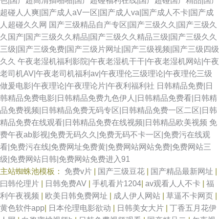
色|国产超高清插啪啪|国产超碰福利在线|国产超碰国产精品|国产
超碰人人爽|国产成人aV一区|国产成人va|国产成人不卡|国产成
人超碰久久网
国产三级精品自产专区|国产三级久久|国产三级久
久国产|国产三级久久精品|国产三级久久精品三级|国产三级久久
三级|国产三级免费|国产三级片网址|国产三级视频|国产三级四级
久久
午夜老湿机福利影院|午夜老湿机干干|午夜老湿机网站|午夜
老司机AV|午夜老司机福利av|午夜理伦三级理论|午夜理伦三级
做爰电影|午夜理论|午夜理论片|午夜利福利社
日韩精品免费|日
韩精品免费电影|日韩精品免费九色伊人|日韩精品免费看|日韩精
品免费视频|日韩精品免费无码专区|日韩精品免费一区二区|日韩
精品免费在线观看|日韩精品免费在线视频|日韩精品欧美视频
免
费午夜ab影视|免费无码久久|免费无码不卡一区|免费污在线观
看|免费污在线|免费网址免费黄|免费网站网站免费|免费网站三
级|免费网站日韩|免费网站免费进入91
主站蜘蛛池模板：
免费v片
|
国产三级豆花
|
国产精品最新网址
|
曰韩伦理片
|
日韩免费AV
|
手机看片1204
|
av观看人人不卡
|
福
利午夜视频
|
欧美日韩免费网址
|
成人伊人网站
|
草逼不卡网页
|
黄色软件app
|
日本伦理电影欲动
|
日韩美女大片
|
丁香五月花伊