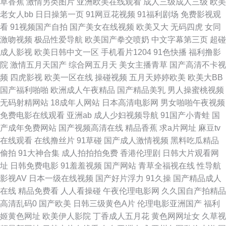
草香蕉
激情另类图片
亚洲欧美在线观看
成人三级成人三级
欧美
五码精品 青青艹精品 亚洲偷偷看 九一视频一区二区。 欧美日本国产精品在
老女人bb
日日操第一页
91网豆花视频
91福利剧场
免费影视观
看
91视频国产自拍
国产美女在线视频
欧美又大
无码四虎
女同
线 色欲色撸东京热 AV成网址 久久综合狠狠色综合 www.91网页在线观看 色
激吻视频
极品性爱导航
欧美国产拳交喷奶
中文字幕第三页
超碰
成人影视
欧美日韩中文一区
手机看片1204
91色快播
福利撸影
综合国产视频 婷婷五月肏屄电影 色淫综合 人妻欧美在线一区 91巨乳 密挑视
院
激情五月天国产
综合网五月天
美女主播青草
国产高清不卡视
频
四虎影视
欧美一区在线
操碰视频
五月天婷婷欧美
欧美大BB
频 天美麻豆香蕉 欧美国产另类在线 91肏比 黄色3级电影 91操操 亚洲超碰人
国产福利啪啪
欧洲成人午夜精品
国产精品美乳
男人操蜜桃视频
无码射精网站
18成年人网站
日本高清电影网
男女啪啪午夜视频
人在线 伦理资源站av 欧美性交一区二区 亚洲导航 激情综合五月 一区二区黄
免费电影在线观看
亚洲ab
成人少妇视频导航
91国产小青蛙
国
产成年免费网站
国产视频高清在线
精品香蕉
求a片网址
麻豆tv
视频 国产自91 五月天狠狠干 国产一区绝对不卡 黄色av小说网址 国产免费
在线观看
在线撸丝片
91草碰
国产成人激情视频
黑料吃瓜精品
偷拍
91大神合集
成人拍拍拍免费
香港伦理剧
日韩大片观看网
99青青草 亚洲成人青草 欧美十三外性交 国产久久精品视频 日韩艳色av色网
址
日韩免费电影
91羞羞视频
国产网站
青草全福视在线
性导航
影视AV
日本一级在线视频
国产好片浮力
91久操
国产精品成人
免费看蜜桃视频 亚洲三级片网 狼人操宗和 另类激情网 蜜桃视频在线观看免
在线
精品免费看
人人看操碰
午夜伦理电影网
久久国自产拍精品
高清乱码0
国产欧美
日韩三级黄色A片
伦理电影亚洲国产
福利
费 婷婷五月天成人网 欧美成人第一页 91视频观看网站 亚洲蜜桃承认网 四虎
姬黄色网址
欧美伊人影院
丁香成人五月花
黄色网网址女
久草视