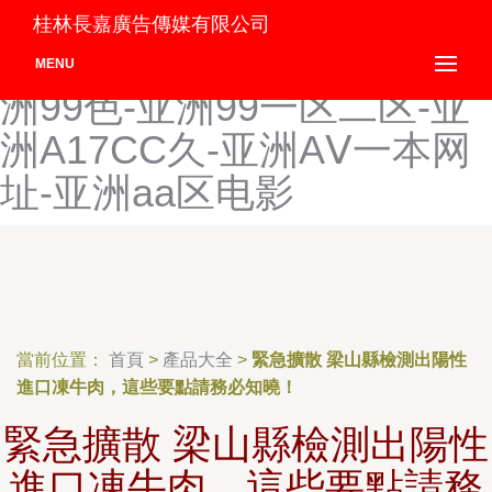
亚洲91网址-亚洲91页页-亚
桂林長嘉廣告傳媒有限公司
洲97-亚洲99-亚洲99精品-亚
MENU
洲99色-亚洲99一区二区-亚
洲A17CC久-亚洲AⅤ一本网
址-亚洲aa区电影
當前位置：
首頁
>
產品大全
>
緊急擴散 梁山縣檢測出陽性
進口凍牛肉，這些要點請務必知曉！
緊急擴散 梁山縣檢測出陽性
進口凍牛肉，這些要點請務